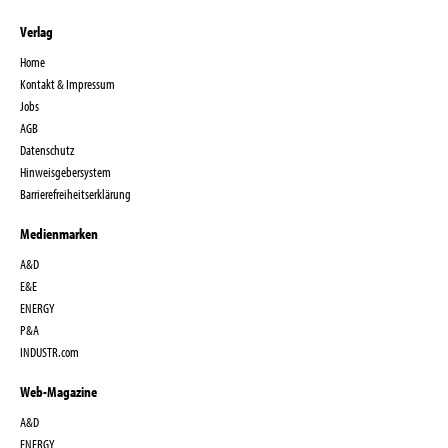
Verlag
Home
Kontakt & Impressum
Jobs
AGB
Datenschutz
Hinweisgebersystem
Barrierefreiheitserklärung
Medienmarken
A&D
E&E
ENERGY
P&A
INDUSTR.com
Web-Magazine
A&D
ENERGY